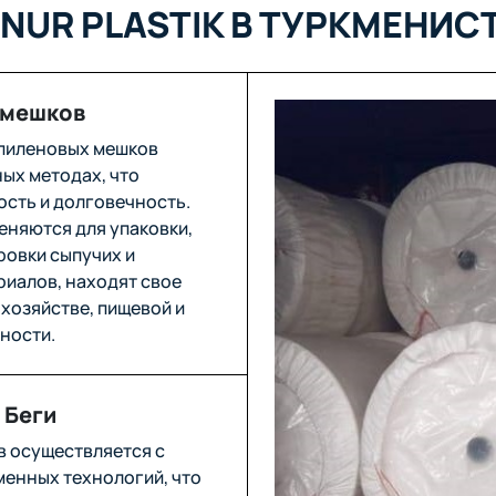
NUR PLASTIK В ТУРКМЕНИС
 мешков
пиленовых мешков
ых методах, что
ость и долговечность.
еняются для упаковки,
ровки сыпучих и
иалов, находят свое
хозяйстве, пищевой и
ности.
 Беги
в осуществляется с
енных технологий, что