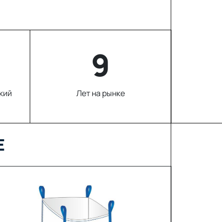
9
кий
Лет на рынке
Е