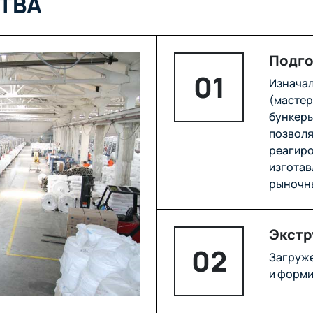
ТВА
Подго
01
Изначал
(мастер
бункеры
позволя
реагиро
изготав
рыночн
Экстр
02
Загруже
и форми