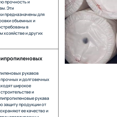
ую прочность и
ам. Эти
ки предназначены для
ровки объемных и
остребованы в
м хозяйстве и других
липропиленовых
пиленовых рукавов
 прочных и долговечных
аходят широкое
 строительстве и
олипропиленовые рукава
ю защиту продукции от
охраняют ее качество и
 транспортировки и