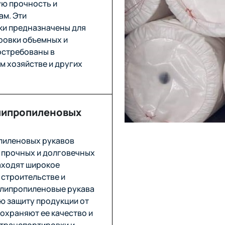
ую прочность и
ам. Эти
ки предназначены для
ровки объемных и
остребованы в
м хозяйстве и других
липропиленовых
пиленовых рукавов
 прочных и долговечных
аходят широкое
 строительстве и
олипропиленовые рукава
ю защиту продукции от
охраняют ее качество и
 транспортировки и