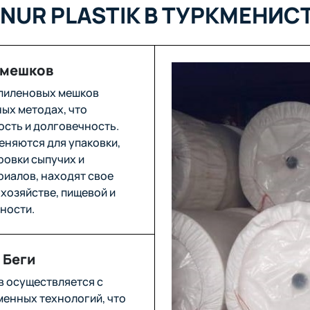
NUR PLASTIK В ТУРКМЕНИС
 мешков
пиленовых мешков
ых методах, что
ость и долговечность.
еняются для упаковки,
ровки сыпучих и
иалов, находят свое
хозяйстве, пищевой и
ности.
 Беги
в осуществляется с
енных технологий, что