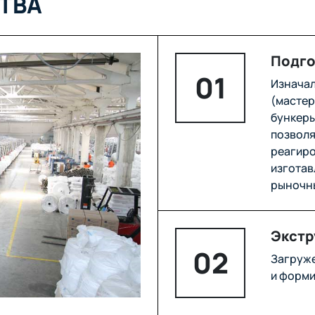
ТВА
Подго
01
Изначал
(мастер
бункеры
позволя
реагиро
изготав
рыночн
Экстр
02
Загруже
и форми