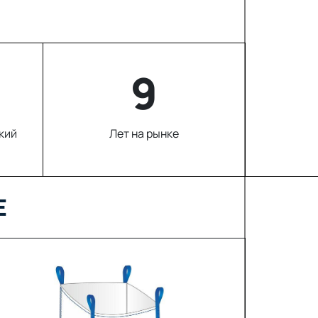
9
кий
Лет на рынке
Е