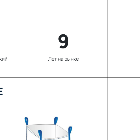
9
кий
Лет на рынке
Е