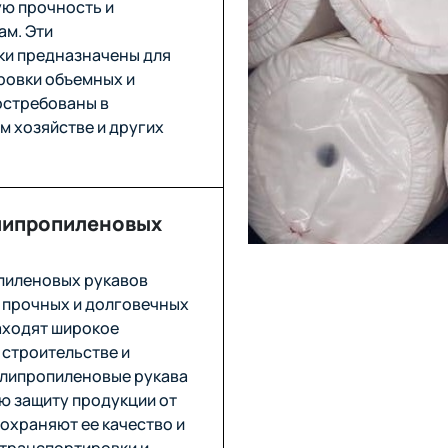
ую прочность и
ам. Эти
ки предназначены для
ровки объемных и
остребованы в
м хозяйстве и других
липропиленовых
пиленовых рукавов
 прочных и долговечных
аходят широкое
 строительстве и
олипропиленовые рукава
ю защиту продукции от
охраняют ее качество и
 транспортировки и