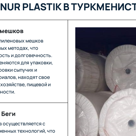
NUR PLASTIK В ТУРКМЕНИС
 мешков
пиленовых мешков
ых методах, что
ость и долговечность.
еняются для упаковки,
ровки сыпучих и
иалов, находят свое
хозяйстве, пищевой и
ности.
 Беги
в осуществляется с
енных технологий, что