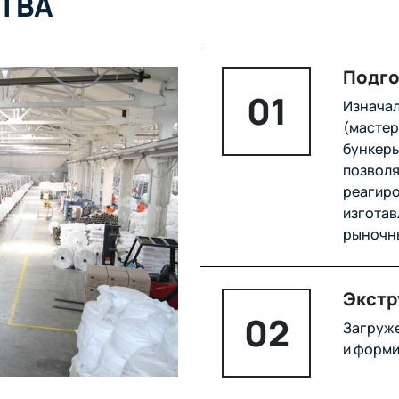
ТВА
Подго
01
Изначал
(мастер
бункеры
позволя
реагиро
изготав
рыночн
Экстр
02
Загруже
и форми